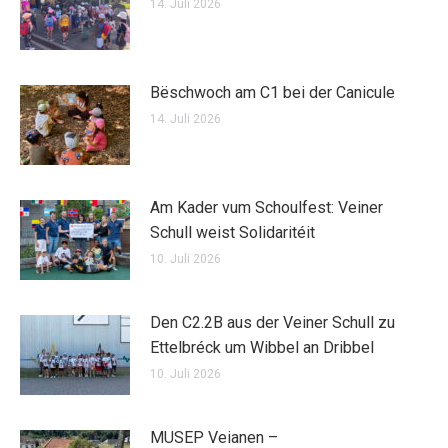
14. Juli 2026
Bëschwoch am C1 bei der Canicule
14. Juli 2026
Am Kader vum Schoulfest: Veiner
Schull weist Solidaritéit
10. Juli 2026
Den C2.2B aus der Veiner Schull zu
Ettelbréck um Wibbel an Dribbel
10. Juli 2026
MUSEP Veianen –