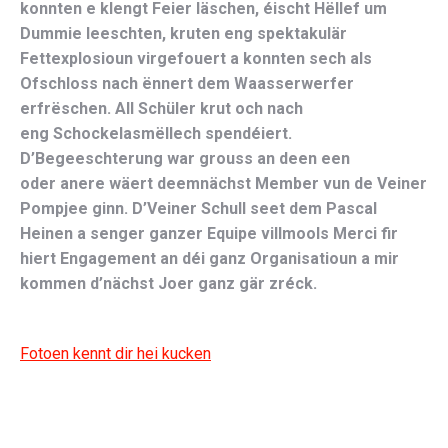
konnten e klengt Feier läschen, éischt Hëllef um
Dummie leeschten, kruten eng spektakulär
Fettexplosioun virgefouert a konnten sech als
Ofschloss nach ënnert dem Waasserwerfer
erfrëschen. All Schüler krut och nach
eng Schockelasmëllech spendéiert.
D’Begeeschterung war grouss an deen een
oder anere wäert deemnächst Member vun de Veiner
Pompjee ginn. D’Veiner Schull seet dem Pascal
Heinen a senger ganzer Equipe villmools Merci fir
hiert Engagement an déi ganz Organisatioun a mir
kommen d’nächst Joer ganz gär zréck.
Fotoen kennt dir hei kucken