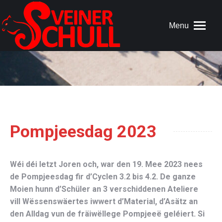
Menu
Pompjeesdag 2023
Wéi déi letzt Joren och, war den 19. Mee 2023 nees
de Pompjeesdag fir d’Cyclen 3.2 bis 4.2. De ganze
Moien hunn d’Schüler an 3 verschiddenen Ateliere
vill Wëssenswäertes iwwert d’Material, d’Asätz an
den Alldag vun de fräiwëllege Pompjeeë geléiert. Si