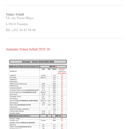
Veiner Schull
5A, rue Victor Hugo
L-9414 Vianden
Tél: +352 26 87 58 48
Annuaire Veiner Schull 2025-26