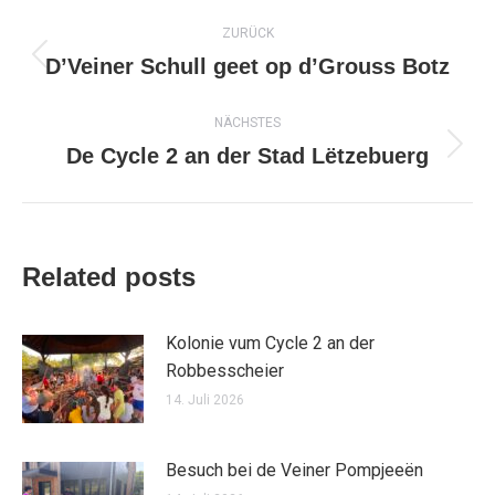
Kommentarnavigation
ZURÜCK
D’Veiner Schull geet op d’Grouss Botz
Vorheriger
Beitrag:
NÄCHSTES
De Cycle 2 an der Stad Lëtzebuerg
Nächster
Beitrag:
Related posts
Kolonie vum Cycle 2 an der
Robbesscheier
14. Juli 2026
Besuch bei de Veiner Pompjeeën