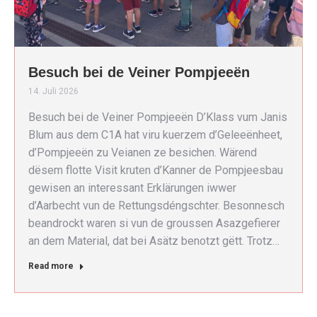
Besuch bei de Veiner Pompjeeën
14. Juli 2026
Besuch bei de Veiner Pompjeeën D’Klass vum Janis
Blum aus dem C1A hat viru kuerzem d’Geleeënheet,
d’Pompjeeën zu Veianen ze besichen. Wärend
dësem flotte Visit kruten d’Kanner de Pompjeesbau
gewisen an interessant Erklärungen iwwer
d’Aarbecht vun de Rettungsdéngschter. Besonnesch
beandrockt waren si vun de groussen Asazgefierer
an dem Material, dat bei Asätz benotzt gëtt. Trotz…
Read more