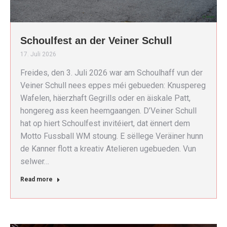
Schoulfest an der Veiner Schull
17. Juli 2026
Freides, den 3. Juli 2026 war am Schoulhaff vun der
Veiner Schull nees eppes méi gebueden: Knuspereg
Wafelen, häerzhaft Gegrills oder en äiskale Patt,
hongereg ass keen heemgaangen. D’Veiner Schull
hat op hiert Schoulfest invitéiert, dat ënnert dem
Motto Fussball WM stoung. E sëllege Veräiner hunn
de Kanner flott a kreativ Atelieren ugebueden. Vun
selwer…
Read more