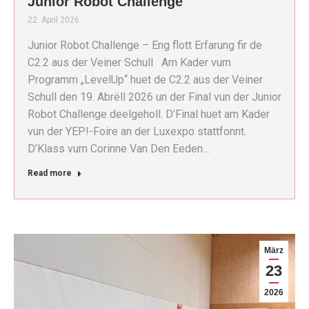
Junior Robot Challenge
22. April 2026
Junior Robot Challenge – Eng flott Erfarung fir de
C2.2 aus der Veiner Schull Am Kader vum
Programm „LevelUp“ huet de C2.2 aus der Veiner
Schull den 19. Abrëll 2026 un der Final vun der Junior
Robot Challenge deelgeholl. D’Final huet am Kader
vun der YEP!-Foire an der Luxexpo stattfonnt.
D’Klass vum Corinne Van Den Eeden…
Read more
März
23
2026