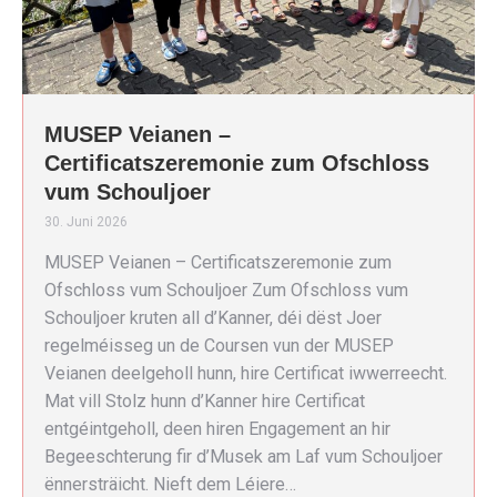
MUSEP Veianen –
Certificatszeremonie zum Ofschloss
vum Schouljoer
30. Juni 2026
MUSEP Veianen – Certificatszeremonie zum
Ofschloss vum Schouljoer Zum Ofschloss vum
Schouljoer kruten all d’Kanner, déi dëst Joer
regelméisseg un de Coursen vun der MUSEP
Veianen deelgeholl hunn, hire Certificat iwwerreecht.
Mat vill Stolz hunn d’Kanner hire Certificat
entgéintgeholl, deen hiren Engagement an hir
Begeeschterung fir d’Musek am Laf vum Schouljoer
ënnersträicht. Nieft dem Léiere…