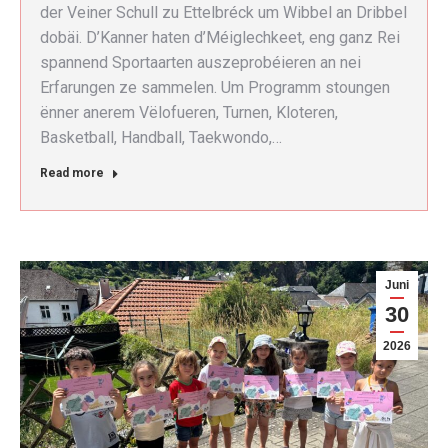
der Veiner Schull zu Ettelbréck um Wibbel an Dribbel
dobäi. D’Kanner haten d’Méiglechkeet, eng ganz Rei
spannend Sportaarten auszeprobéieren an nei
Erfarungen ze sammelen. Um Programm stoungen
ënner anerem Vëlofueren, Turnen, Kloteren,
Basketball, Handball, Taekwondo,…
Read more
Juni
30
2026