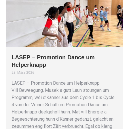
LASEP – Promotion Dance um
Helperknapp
23. März 2026
LASEP – Promotion Dance um Helperknapp
Vill Beweegung, Musek a gutt Laun stoungen um
Programm, wéi d’Kanner aus dem Cycle 1 bis Cycle
4 vun der Veiner Schull um Promotion Dance um
Helperknapp deelgeholl hunn. Mat vill Energie a
Begeeschterung hunn d’Kanner gedanzt, gelacht an
zesummen eng flott Zäit verbruecht. Egal ob kleng