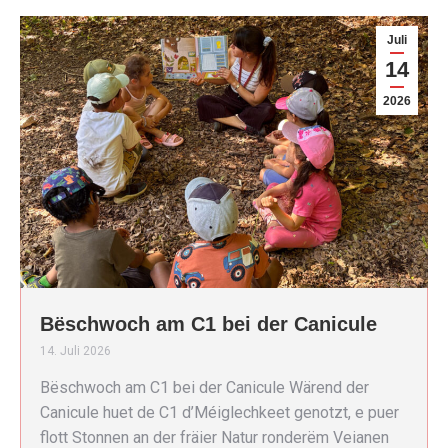
Juli
14
2026
Bëschwoch am C1 bei der Canicule
14. Juli 2026
Bëschwoch am C1 bei der Canicule Wärend der
Canicule huet de C1 d’Méiglechkeet genotzt, e puer
flott Stonnen an der fräier Natur ronderëm Veianen