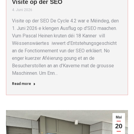
Visite op der SEO
4. Juni 2026
Visite op der SEO De Cycle 4.2 war e Méindeg, den
1. Juni 2026 e klengen Ausflug op d’SEO maachen.
Vum Pascal Heinen kruten déi 18 Kanner vill
Wëssenswäertes iwwert d’Entstehungsgeschicht
an de Fonctionnement vun der SEO erkläert. No
enger kuerzer Aféierung goung et an de
Besucherstollen an an d’Kaverne mat de grousse
Maschinnen. Um Enn…
Read more
Mai
20