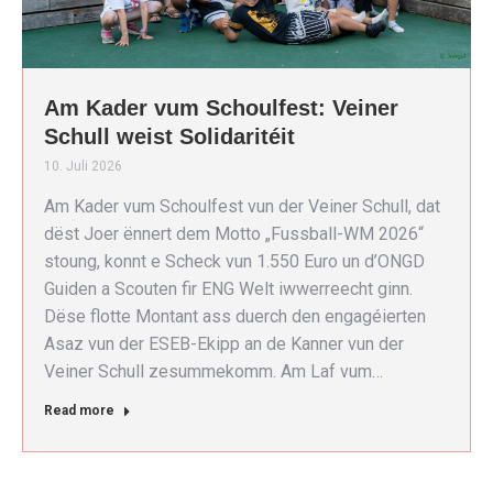
Am Kader vum Schoulfest: Veiner
Schull weist Solidaritéit
10. Juli 2026
Am Kader vum Schoulfest vun der Veiner Schull, dat
dëst Joer ënnert dem Motto „Fussball-WM 2026“
stoung, konnt e Scheck vun 1.550 Euro un d’ONGD
Guiden a Scouten fir ENG Welt iwwerreecht ginn.
Dëse flotte Montant ass duerch den engagéierten
Asaz vun der ESEB-Ekipp an de Kanner vun der
Veiner Schull zesummekomm. Am Laf vum…
Read more