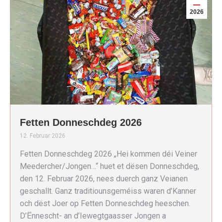
2026
Fetten Donneschdeg 2026
12. Februar 2026
Fetten Donneschdeg 2026 „Hei kommen déi Veiner
Meedercher/Jongen…“ huet et dësen Donneschdeg,
den 12. Februar 2026, nees duerch ganz Veianen
geschallt. Ganz traditiounsgeméiss waren d’Kanner
och dëst Joer op Fetten Donneschdeg heeschen.
D’Ënnescht- an d’Iewegtgaasser Jongen a