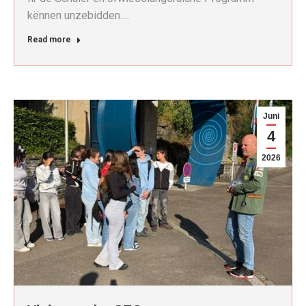
kënnen unzebidden.…
Read more
Juni
4
2026