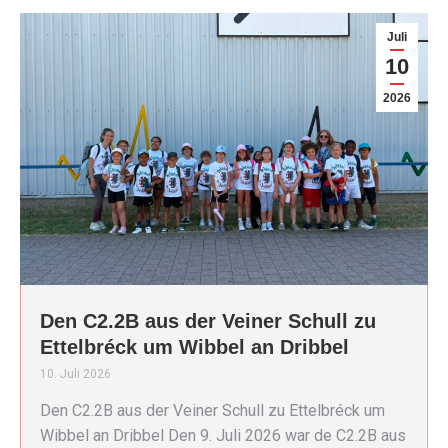
Juli
10
2026
Den C2.2B aus der Veiner Schull zu
Ettelbréck um Wibbel an Dribbel
10. Juli 2026
Den C2.2B aus der Veiner Schull zu Ettelbréck um
Wibbel an Dribbel Den 9. Juli 2026 war de C2.2B aus