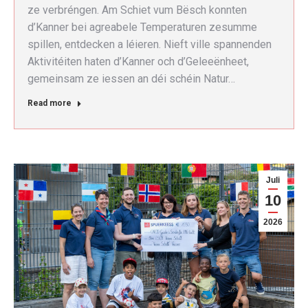
ze verbréngen. Am Schiet vum Bësch konnten
d’Kanner bei agreabele Temperaturen zesumme
spillen, entdecken a léieren. Nieft ville spannenden
Aktivitéiten haten d’Kanner och d’Geleeënheet,
gemeinsam ze iessen an déi schéin Natur…
Read more
Juli
10
2026