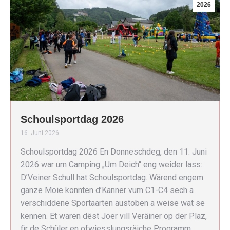
2026
Schoulsportdag 2026
16. Juni 2026
Schoulsportdag 2026 En Donneschdeg, den 11. Juni
2026 war um Camping „Um Deich“ eng weider lass:
D’Veiner Schull hat Schoulsportdag. Wärend engem
ganze Moie konnten d’Kanner vum C1-C4 sech a
verschiddene Sportaarten austoben a weise wat se
kënnen. Et waren dëst Joer vill Veräiner op der Plaz,
fir de Schüler en ofwiesslungsräiche Programm