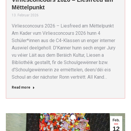
Mëttelpunkt
13. Februar 2026
Virliesconcours 2026 – Liesfreed am Mëttelpunkt
Am Kader vum Virliesconcours 2026 hunn 4
Schüler*innen aus de C4-Klassen un enger interner
Auswiel deelgeholl. D’Kanner hunn sech enger Jury
vu véier Läit aus dem Beräich Kultur, Liesen a
Bibliothéik gestallt, fir de Schoulgewënner bzw.
d’Schoulgewënnerin ze ermëttelen, deen/déi eis
Schoul an der nächster Ronn vertrëtt. All Kand…
Read more
Feb.
12