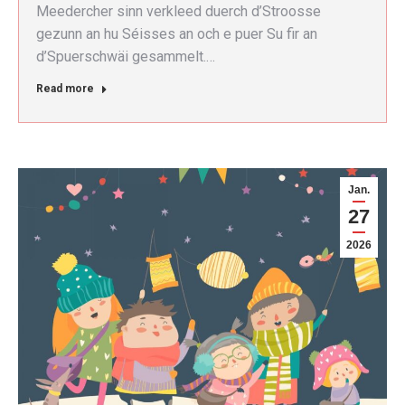
Meedercher sinn verkleed duerch d’Stroosse
gezunn an hu Séisses an och e puer Su fir an
d’Spuerschwäi gesammelt.…
Read more
Jan.
27
2026