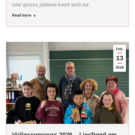
oder grouss, jidderee konnt sech zur…
Read more
Feb.
13
2026
Virliesconcours 2026 – Liesfreed am