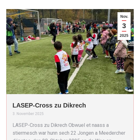
Nov.
3
2025
LASEP-Cross zu Dikrech
3. November 2025
LASEP-Cross zu Dikrech Obwuel et naass a
stiermesch war hunn sech 22 Jongen a Meedercher