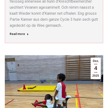
fleisseg ënnerwee an hunn d’Krëschtbeemercher
uechtert Veianen agesammelt. Och rëmm naasst a
kaalt Wieder konnt d’Kanner net ofhalen. Eng grouss
Partie Kanner aus dem ganze Cycle 3 hunn sech gutt
agedeckt op de Wee gemaach…
Read more
Dez.
4
2025