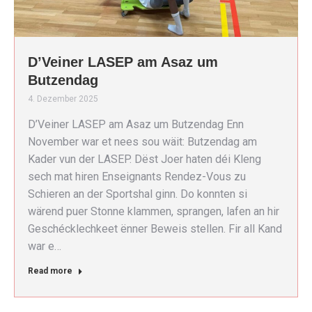
D’Veiner LASEP am Asaz um
Butzendag
4. Dezember 2025
D’Veiner LASEP am Asaz um Butzendag Enn
November war et nees sou wäit: Butzendag am
Kader vun der LASEP. Dëst Joer haten déi Kleng
sech mat hiren Enseignants Rendez-Vous zu
Schieren an der Sportshal ginn. Do konnten si
wärend puer Stonne klammen, sprangen, lafen an hir
Geschécklechkeet ënner Beweis stellen. Fir all Kand
war e…
Read more