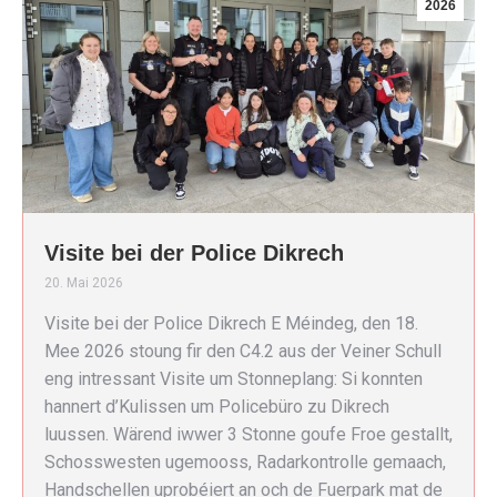
2026
Visite bei der Police Dikrech
20. Mai 2026
Visite bei der Police Dikrech E Méindeg, den 18.
Mee 2026 stoung fir den C4.2 aus der Veiner Schull
eng intressant Visite um Stonneplang: Si konnten
hannert d’Kulissen um Policebüro zu Dikrech
luussen. Wärend iwwer 3 Stonne goufe Froe gestallt,
Schosswesten ugemooss, Radarkontrolle gemaach,
Handschellen uprobéiert an och de Fuerpark mat de