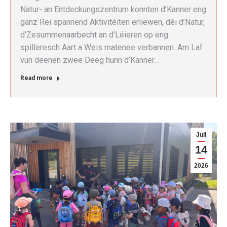
Natur- an Entdeckungszentrum konnten d’Kanner eng
ganz Rei spannend Aktivitéiten erliewen, déi d’Natur,
d’Zesummenaarbecht an d’Léieren op eng
spilleresch Aart a Weis matenee verbannen. Am Laf
vun deenen zwee Deeg hunn d’Kanner…
Read more
Juli
14
2026