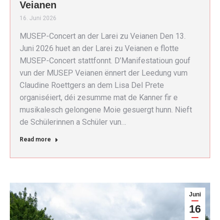
Veianen
16. Juni 2026
MUSEP-Concert an der Larei zu Veianen Den 13.
Juni 2026 huet an der Larei zu Veianen e flotte
MUSEP-Concert stattfonnt. D’Manifestatioun gouf
vun der MUSEP Veianen ënnert der Leedung vum
Claudine Roettgers an dem Lisa Del Prete
organiséiert, déi zesumme mat de Kanner fir e
musikalesch gelongene Moie gesuergt hunn. Nieft
de Schülerinnen a Schüler vun…
Read more
Juni
16