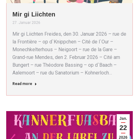
Mir gi Liichten
27. Januar 2026
Mir gi Liichten Freides, den 30. Januar 2026 – rue de
la Frontière – op d`Knippchen – Cité de l`Our –
Monechkelterhous – Neigoort – rue de la Gare –
Grand-rue Mendes, den 2. Februar 2026 – Cité am
Bungert – rue Théodore Bassing – op d`Baach –
Aalemoort – rue du Sanatorium – Kohnerloch…
Read more
Jan.
22
2026