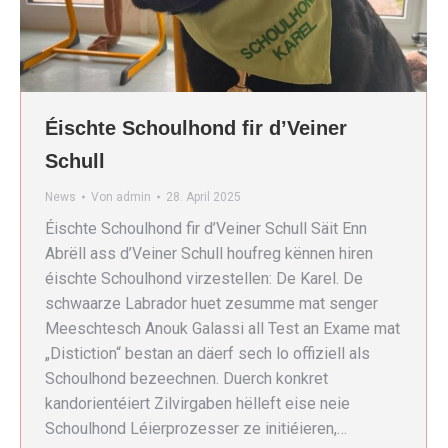
Éischte Schoulhond fir d’Veiner
Schull
News
Von
admin
28. April 2025
Éischte Schoulhond fir d’Veiner Schull Säit Enn
Abrëll ass d’Veiner Schull houfreg kënnen hiren
éischte Schoulhond virzestellen: De Karel. De
schwaarze Labrador huet zesumme mat senger
Meeschtesch Anouk Galassi all Test an Exame mat
„Distiction“ bestan an däerf sech lo offiziell als
Schoulhond bezeechnen. Duerch konkret
kandorientéiert Zilvirgaben hëlleft eise neie
Schoulhond Léierprozesser ze initiéieren,…