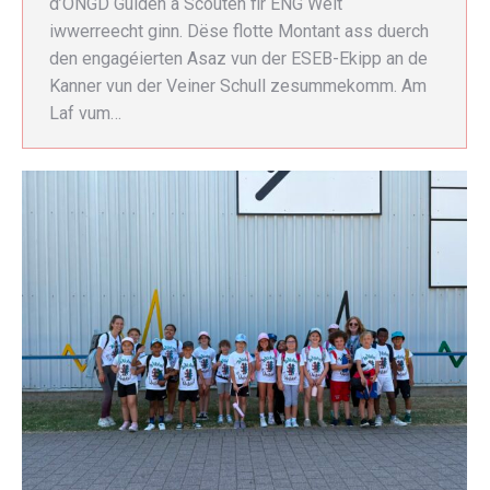
d’ONGD Guiden a Scouten fir ENG Welt
iwwerreecht ginn. Dëse flotte Montant ass duerch
den engagéierten Asaz vun der ESEB-Ekipp an de
Kanner vun der Veiner Schull zesummekomm. Am
Laf vum…