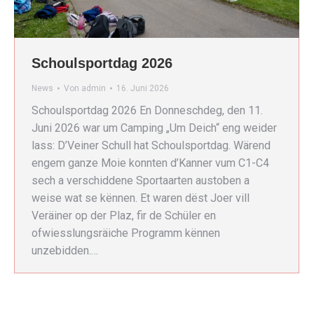
Schoulsportdag 2026
News
Von
admin
16. Juni 2026
Schoulsportdag 2026 En Donneschdeg, den 11.
Juni 2026 war um Camping „Um Deich“ eng weider
lass: D’Veiner Schull hat Schoulsportdag. Wärend
engem ganze Moie konnten d’Kanner vum C1-C4
sech a verschiddene Sportaarten austoben a
weise wat se kënnen. Et waren dëst Joer vill
Veräiner op der Plaz, fir de Schüler en
ofwiesslungsräiche Programm kënnen
unzebidden.…