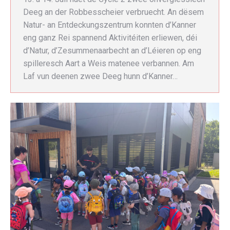
Deeg an der Robbesscheier verbruecht. An dësem
Natur- an Entdeckungszentrum konnten d’Kanner
eng ganz Rei spannend Aktivitéiten erliewen, déi
d’Natur, d’Zesummenaarbecht an d’Léieren op eng
spilleresch Aart a Weis matenee verbannen. Am
Laf vun deenen zwee Deeg hunn d’Kanner…