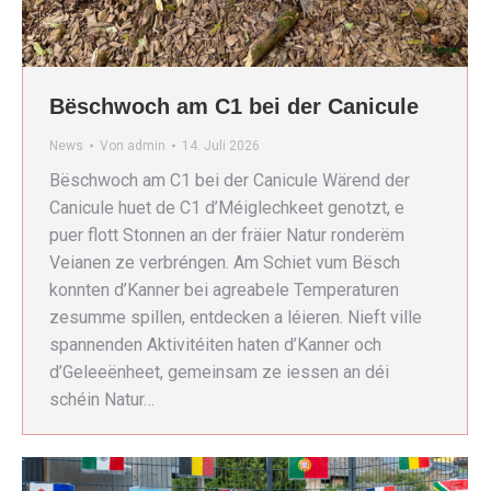
Bëschwoch am C1 bei der Canicule
News
Von
admin
14. Juli 2026
Bëschwoch am C1 bei der Canicule Wärend der
Canicule huet de C1 d’Méiglechkeet genotzt, e
puer flott Stonnen an der fräier Natur ronderëm
Veianen ze verbréngen. Am Schiet vum Bësch
konnten d’Kanner bei agreabele Temperaturen
zesumme spillen, entdecken a léieren. Nieft ville
spannenden Aktivitéiten haten d’Kanner och
d’Geleeënheet, gemeinsam ze iessen an déi
schéin Natur…