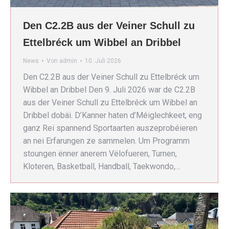
Den C2.2B aus der Veiner Schull zu
Ettelbréck um Wibbel an Dribbel
News
Von
admin
10. Juli 2026
Den C2.2B aus der Veiner Schull zu Ettelbréck um
Wibbel an Dribbel Den 9. Juli 2026 war de C2.2B
aus der Veiner Schull zu Ettelbréck um Wibbel an
Dribbel dobäi. D’Kanner haten d’Méiglechkeet, eng
ganz Rei spannend Sportaarten auszeprobéieren
an nei Erfarungen ze sammelen. Um Programm
stoungen ënner anerem Vëlofueren, Turnen,
Kloteren, Basketball, Handball, Taekwondo,…