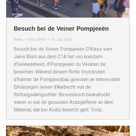
Besuch bei de Veiner Pompjeeën
News
Von
admin
14. Juli 2026
Besuch bei de Veiner Pompjeeën D’Klass vum
Janis Blum aus dem C1A hat viru kuerzem
d’Geleeënheet, d’Pompjeeën zu Veianen ze
besichen. Wärend dësem flotte Visit kruten
d’Kanner de Pompjeesbau gewisen an interessant
Erklärungen iwwer d’Aarbecht vun de
Rettungsdéngschter. Besonnesch beandrockt
waren si vun de groussen Asazgefierer an dem
Material, dat bei Asätz benotzt gëtt. Trotz…