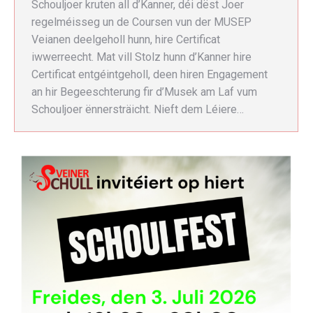
Schouljoer kruten all d’Kanner, déi dëst Joer
regelméisseg un de Coursen vun der MUSEP
Veianen deelgeholl hunn, hire Certificat
iwwerreecht. Mat vill Stolz hunn d’Kanner hire
Certificat entgéintgeholl, deen hiren Engagement
an hir Begeeschterung fir d’Musek am Laf vum
Schouljoer ënnersträicht. Nieft dem Léiere…