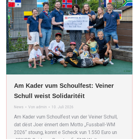
Am Kader vum Schoulfest: Veiner
Schull weist Solidaritéit
News
Von
admin
10. Juli 2026
Am Kader vum Schoulfest vun der Veiner Schull,
dat dëst Joer ënnert dem Motto „Fussball-WM
2026“ stoung, konnt e Scheck vun 1.550 Euro un