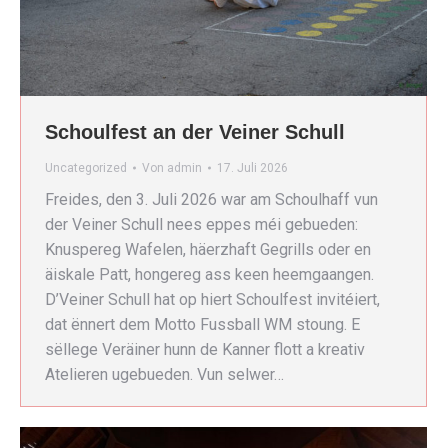
Schoulfest an der Veiner Schull
Uncategorized
Von
admin
17. Juli 2026
Freides, den 3. Juli 2026 war am Schoulhaff vun
der Veiner Schull nees eppes méi gebueden:
Knuspereg Wafelen, häerzhaft Gegrills oder en
äiskale Patt, hongereg ass keen heemgaangen.
D’Veiner Schull hat op hiert Schoulfest invitéiert,
dat ënnert dem Motto Fussball WM stoung. E
sëllege Veräiner hunn de Kanner flott a kreativ
Atelieren ugebueden. Vun selwer…