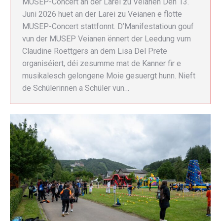
MUSEP-Concert an der Larei zu Veianen Den 13.
Juni 2026 huet an der Larei zu Veianen e flotte
MUSEP-Concert stattfonnt. D’Manifestatioun gouf
vun der MUSEP Veianen ënnert der Leedung vum
Claudine Roettgers an dem Lisa Del Prete
organiséiert, déi zesumme mat de Kanner fir e
musikalesch gelongene Moie gesuergt hunn. Nieft
de Schülerinnen a Schüler vun…