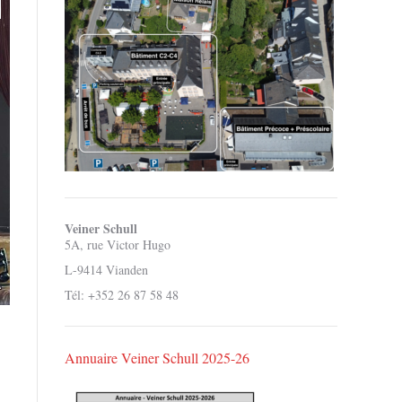
Veiner Schull
5A, rue Victor Hugo
L-9414 Vianden
Tél: +352 26 87 58 48
Annuaire Veiner Schull 2025-26