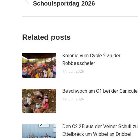
Schoulsportdag 2026
Vorheriger
Beitrag:
Related posts
Kolonie vum Cycle 2 an der
Robbesscheier
14. Juli 2026
Bëschwoch am C1 bei der Canicule
14. Juli 2026
Den C2.2B aus der Veiner Schull zu
Ettelbréck um Wibbel an Dribbel