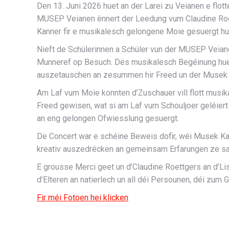
Den 13. Juni 2026 huet an der Larei zu Veianen e flo
MUSEP Veianen ënnert der Leedung vum Claudine Roe
Kanner fir e musikalesch gelongene Moie gesuergt hu
Nieft de Schülerinnen a Schüler vun der MUSEP Vei
Munneref
op Besuch. Dës musikalesch Begéinung hue
auszetauschen an zesummen hir Freed un der Musek 
Am Laf vum Moie konnten d’Zuschauer vill flott musik
Freed gewisen, wat si am Laf vum Schouljoer geléiert
an eng gelongen Ofwiesslung gesuergt.
De Concert war e schéine Beweis dofir, wéi Musek K
kreativ auszedrécken an gemeinsam Erfarungen ze s
E grousse Merci geet un d’Claudine Roettgers an d’Lisa
d’Elteren an natierlech un all déi Persounen, déi zu
Fir méi Fotoen hei klicken