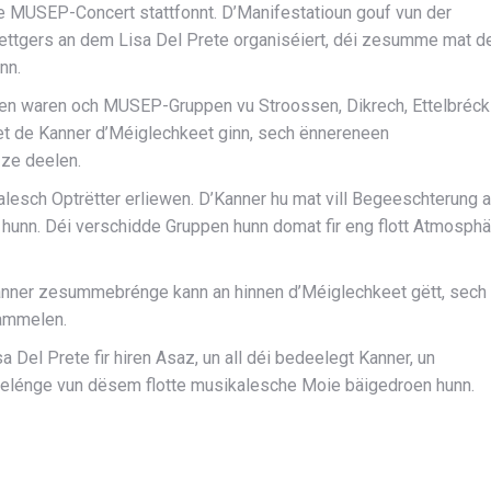
tte MUSEP-Concert stattfonnt.
D’Manifestatioun gouf vun der
ttgers an dem Lisa Del Prete organiséiert, déi zesumme mat d
nn.
anen waren och MUSEP-Gruppen vu
Stroossen
,
Dikrech
,
Ettelbréck
t de Kanner d’Méiglechkeet ginn, sech ënnereneen
ze deelen.
alesch Optrëtter erliewen. D’Kanner hu mat vill Begeeschterung a
 hunn. Déi verschidde Gruppen hunn domat fir eng flott Atmosphä
anner zesummebrénge kann an hinnen d’Méiglechkeet gëtt, sech
ammelen.
 Del Prete fir hiren Asaz, un all déi bedeelegt Kanner, un
m Gelénge vun dësem flotte musikalesche Moie bäigedroen hunn.