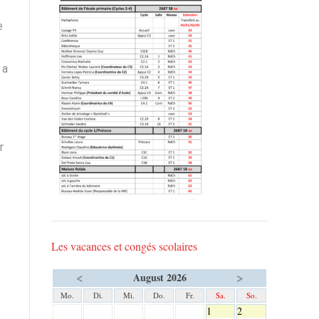
e
a
r
Les vacances et congés scolaires
<
>
August 2026
Mo.
Di.
Mi.
Do.
Fr.
Sa.
So.
1
2