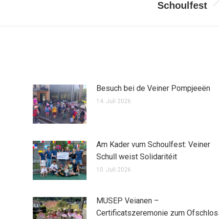
Schoulfest
Nächster
Beitrag:
Besuch bei de Veiner Pompjeeën
14. Juli 2026
Am Kader vum Schoulfest: Veiner
Schull weist Solidaritéit
10. Juli 2026
MUSEP Veianen –
Certificatszeremonie zum Ofschlos