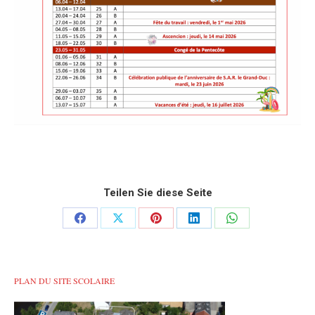
Teilen Sie diese Seite
Share
Share
Share
Share
Share
on
on
on
on
on
Facebook
X
Pinterest
LinkedIn
WhatsApp
PLAN DU SITE SCOLAIRE