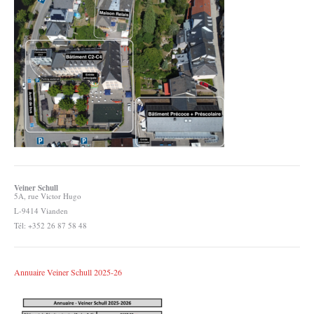
Veiner Schull
5A, rue Victor Hugo
L-9414 Vianden
Tél: +352 26 87 58 48
Annuaire Veiner Schull 2025-26