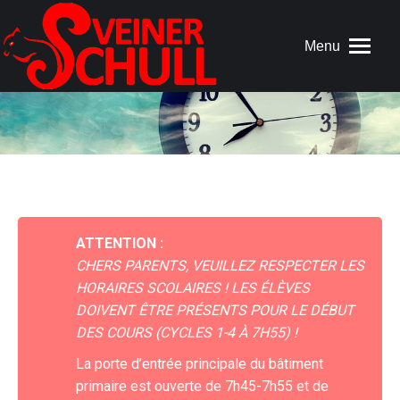
Menu
Sie befinden sich hier:
ATTENTION :
CHERS PARENTS, VEUILLEZ RESPECTER LES
HORAIRES SCOLAIRES ! LES ÉLÈVES
DOIVENT ÊTRE PRÉSENTS POUR LE DÉBUT
DES COURS (CYCLES 1-4 À 7H55) !
La porte d’entrée principale du bâtiment
primaire est ouverte de 7h45-7h55 et de