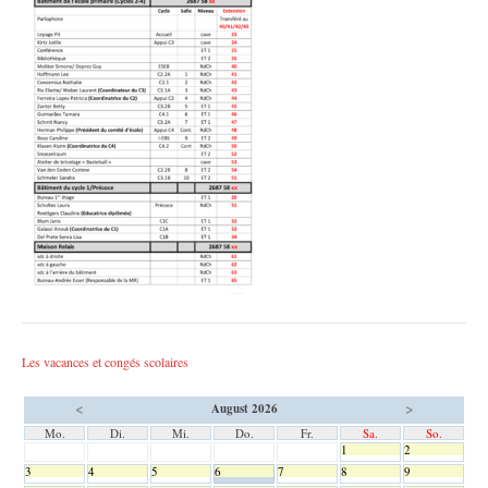
Les vacances et congés scolaires
<
>
August 2026
Mo.
Di.
Mi.
Do.
Fr.
Sa.
So.
1
2
3
4
5
6
7
8
9