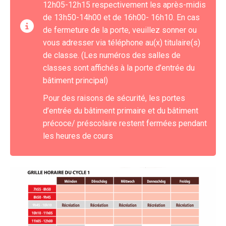
12h05-12h15 respectivement les après-midis
de 13h50-14h00 et de 16h00- 16h10. En cas
de fermeture de la porte, veuillez sonner ou
vous adresser via téléphone au(x) titulaire(s)
de classe. (Les numéros des salles de
classes sont affichés à la porte d’entrée du
bâtiment principal)
Pour des raisons de sécurité, les portes
d’entrée du bâtiment primaire et du bâtiment
précoce/ préscolaire restent fermées pendant
les heures de cours