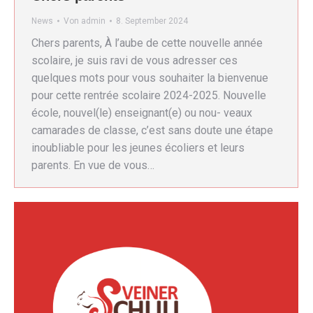
News
Von
admin
8. September 2024
Chers parents, À l’aube de cette nouvelle année
scolaire, je suis ravi de vous adresser ces
quelques mots pour vous souhaiter la bienvenue
pour cette rentrée scolaire 2024-2025. Nouvelle
école, nouvel(le) enseignant(e) ou nou- veaux
camarades de classe, c’est sans doute une étape
inoubliable pour les jeunes écoliers et leurs
parents. En vue de vous…