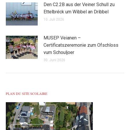
Den C2.2B aus der Veiner Schull zu
Ettelbréck um Wibbel an Dribbel
10. Juli 2026
MUSEP Veianen –
Certificatszeremonie zum Ofschloss
vum Schouljoer
30. Juni 2026
PLAN DU SITE SCOLAIRE