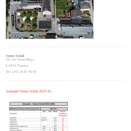
Veiner Schull
5A, rue Victor Hugo
L-9414 Vianden
Tél: +352 26 87 58 48
Annuaire Veiner Schull 2025-26