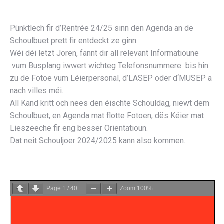
Pünktlech fir d’Rentrée 24/25 sinn den Agenda an de
Schoulbuet prett fir entdeckt ze ginn.
Wéi déi letzt Joren, fannt dir all relevant Informatioune
vum Busplang iwwert wichteg Telefonsnummere bis hin
zu de Fotoe vum Léierpersonal, d’LASEP oder d‘MUSEP a
nach villes méi.
All Kand kritt och nees den éischte Schouldag, niewt dem
Schoulbuet, en Agenda mat flotte Fotoen, dës Kéier mat
Lieszeeche fir eng besser Orientatioun.
Dat neit Schouljoer 2024/2025 kann also kommen.
Page
1
/
40
Zoom
100%