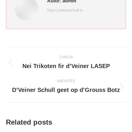
Autor:
admin
https://veinerschull.lu
Kommentarnavigation
ZURÜCK
Nei Trikoten fir d’Veiner LASEP
Vorheriger
Beitrag:
NÄCHSTES
D’Veiner Schull geet op d’Grouss Botz
Nächster
Beitrag:
Related posts