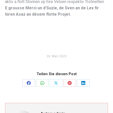
aktiv a flott Stonnen op hire Vëloen respektiv Trotinetten.
E grousse Merci un d’Suzie, de Sven an de Lex fir
hiren Asaz an dësem flotte Projet.
26. März 2023
Teilen Sie diesen Post
Share
Share
Share
Share
Share
on
on
on
on
on
Facebook
WhatsApp
X
Pinterest
LinkedIn