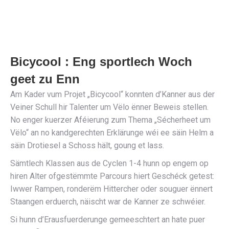
Bicycool : Eng sportlech Woch
geet zu Enn
Am Kader vum Projet „Bicycool“ konnten d’Kanner aus der
Veiner Schull hir Talenter um Vëlo ënner Beweis stellen.
No enger kuerzer Aféierung zum Thema „Sécherheet um
Vëlo“ an no kandgerechten Erklärunge wéi ee säin Helm a
säin Drotiesel a Schoss hält, goung et lass.
Sämtlech Klassen aus de Cyclen 1-4 hunn op engem op
hiren Alter ofgestëmmte Parcours hiert Geschéck getest:
Iwwer Rampen, ronderëm Hittercher oder souguer ënnert
Staangen erduerch, näischt war de Kanner ze schwéier.
Si hunn d’Erausfuerderunge gemeeschtert an hate puer