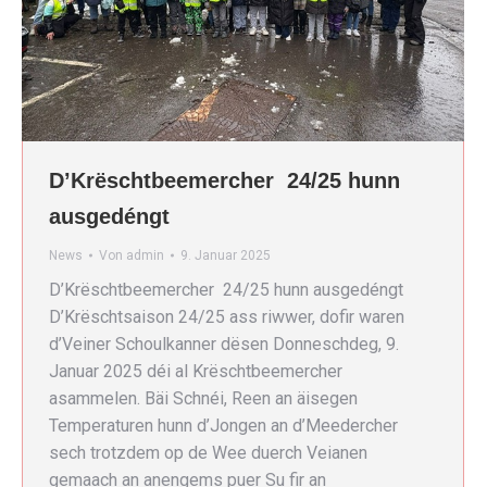
D’Krëschtbeemercher 24/25 hunn
ausgedéngt
News
Von
admin
9. Januar 2025
D’Krëschtbeemercher 24/25 hunn ausgedéngt
D’Krëschtsaison 24/25 ass riwwer, dofir waren
d’Veiner Schoulkanner dësen Donneschdeg, 9.
Januar 2025 déi al Krëschtbeemercher
asammelen. Bäi Schnéi, Reen an äisegen
Temperaturen hunn d’Jongen an d’Meedercher
sech trotzdem op de Wee duerch Veianen
gemaach an anengems puer Su fir an