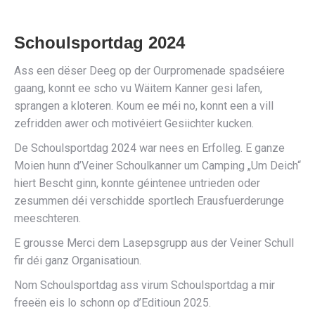
Schoulsportdag 2024
Ass een dëser Deeg op der Ourpromenade spadséiere
gaang, konnt ee scho vu Wäitem Kanner gesi lafen,
sprangen a kloteren. Koum ee méi no, konnt een a vill
zefridden awer och motivéiert Gesiichter kucken.
De Schoulsportdag 2024 war nees en Erfolleg. E ganze
Moien hunn d’Veiner Schoulkanner um Camping „Um Deich“
hiert Bescht ginn, konnte géintenee untrieden oder
zesummen déi verschidde sportlech Erausfuerderunge
meeschteren.
E grousse Merci dem Lasepsgrupp aus der Veiner Schull
fir déi ganz Organisatioun.
Nom Schoulsportdag ass virum Schoulsportdag a mir
freeën eis lo schonn op d’Editioun 2025.