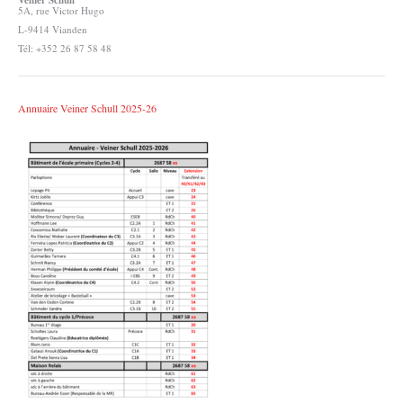
Veiner Schull
5A, rue Victor Hugo
L-9414 Vianden
Tél: +352 26 87 58 48
Annuaire Veiner Schull 2025-26