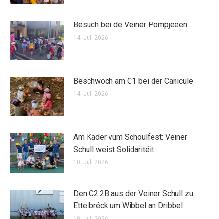
Besuch bei de Veiner Pompjeeën
14. Juli 2026
Bëschwoch am C1 bei der Canicule
14. Juli 2026
Am Kader vum Schoulfest: Veiner
Schull weist Solidaritéit
10. Juli 2026
Den C2.2B aus der Veiner Schull zu
Ettelbréck um Wibbel an Dribbel
10. Juli 2026