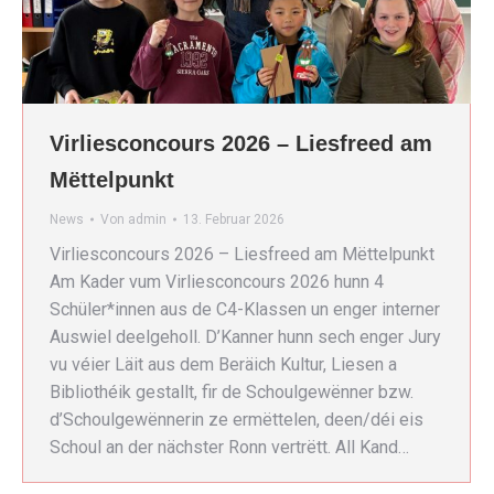
Virliesconcours 2026 – Liesfreed am
Mëttelpunkt
News
Von
admin
13. Februar 2026
Virliesconcours 2026 – Liesfreed am Mëttelpunkt
Am Kader vum Virliesconcours 2026 hunn 4
Schüler*innen aus de C4-Klassen un enger interner
Auswiel deelgeholl. D’Kanner hunn sech enger Jury
vu véier Läit aus dem Beräich Kultur, Liesen a
Bibliothéik gestallt, fir de Schoulgewënner bzw.
d’Schoulgewënnerin ze ermëttelen, deen/déi eis
Schoul an der nächster Ronn vertrëtt. All Kand…