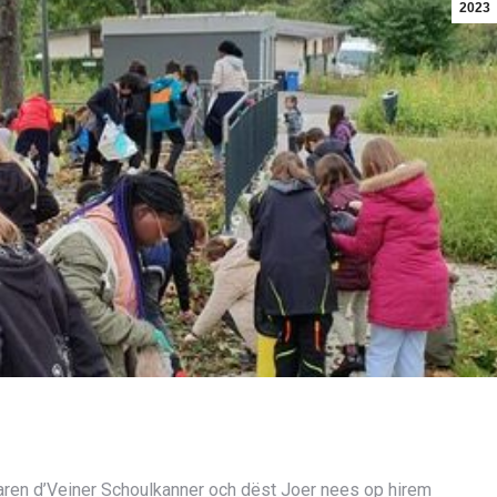
2023
waren d’Veiner Schoulkanner och dëst Joer nees op hirem