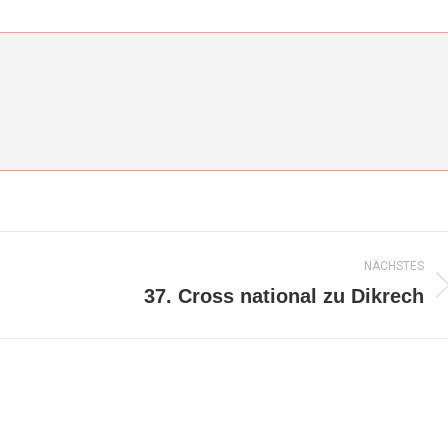
hatsApp
X
Pinterest
LinkedIn
NÄCHSTES
37. Cross national zu Dikrech
Nächster
Beitrag: