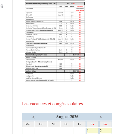
ng
Les vacances et congés scolaires
<
>
August 2026
Mo.
Di.
Mi.
Do.
Fr.
Sa.
So.
1
2