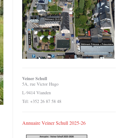
Veiner Schull
5A, rue Victor Hugo
L-9414 Vianden
Tél: +352 26 87 58 48
Annuaire Veiner Schull 2025-26