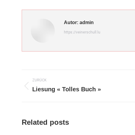
Facebook
W
Autor:
admin
https://veinerschull.lu
Kommentarnavigation
ZURÜCK
Liesung « Tolles Buch »
Vorheriger
Beitrag:
Related posts