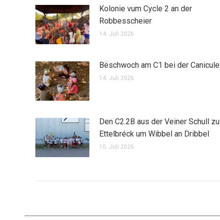
Kolonie vum Cycle 2 an der
Robbesscheier
14. Juli 2026
Bëschwoch am C1 bei der Canicule
14. Juli 2026
Den C2.2B aus der Veiner Schull zu
Ettelbréck um Wibbel an Dribbel
10. Juli 2026