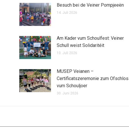
Besuch bei de Veiner Pompjeeën
14. Juli 2026
Am Kader vum Schoulfest: Veiner
Schull weist Solidaritéit
10. Juli 2026
MUSEP Veianen –
Certificatszeremonie zum Ofschlos
vum Schouljoer
30. Juni 2026