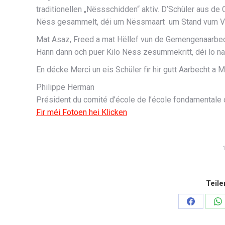
traditionellen „Nëssschidden“ aktiv. D’Schüler aus de 
Nëss gesammelt, déi um Nëssmaart um Stand vum Veräin
Mat Asaz, Freed a mat Hëllef vun de Gemengenaarbecht
Hänn dann och puer Kilo Nëss zesummekritt, déi lo 
En décke Merci un eis Schüler fir hir gutt Aarbecht a M
Philippe Herman
Président du comité d’école de l’école fondamentale
Fir méi Fotoen hei Klicken
Teile
Share
Sh
on
o