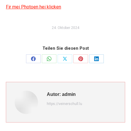
Fir mei Photoen hei klicken
24. Oktober 2024
Teilen Sie diesen Post
Share
Share
Share
Share
Share
on
on
on
on
on
Facebook
WhatsApp
X
Pinterest
LinkedIn
Autor:
admin
https://veinerschull.lu