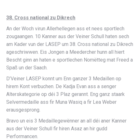
38. Cross national zu Dikrech
An der Woch virun Allerhellegen ass et nees sportlech
zougaangen. 10 Kanner aus der Veiner Schull haten sech
am Kader vun der LASEP um 38. Cross national zu Dikrech
ageschriwwen. Eis Jongen a Meedercher hunn all hiert
Bescht ginn an haten e sportlechen Nomëtteg mat Freed a
Spaß un der Saach.
D’Veiner LASEP konnt um Enn ganzer 3 Medaillen op
hirem Kont verbuchen. De Kadja Evan ass a senger
Alterskategorie op déi 3 Plaz gerannt. Eng ganz staark
Selvermedaille ass fir Muna Wasiq a fir Lea Weber
erausgesprong.
Bravo un eis 3 Medaillegewënner an all déi aner Kanner
aus der Veiner Schull fir hiren Asaz an hir gudd
Performancen.