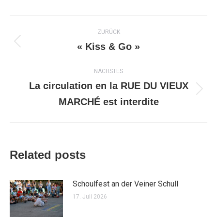
Kommentarnavigation
ZURÜCK
« Kiss & Go »
Vorheriger
Beitrag:
NÄCHSTES
La circulation en la RUE DU VIEUX
Nächster
MARCHÉ est interdite
Beitrag:
Related posts
Schoulfest an der Veiner Schull
17. Juli 2026