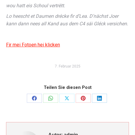
wou hatt eis Schoul vertrëtt.
Lo heescht et Daumen drécke fir d’Lea. D’nächst Joer
kann dann nees all Kand aus dem C4 säi Gléck versichen.
Fir mei Fotoen hei klicken
7. Februar 2025
Teilen Sie diesen Post
Share
Share
Share
Share
Share
on
on
on
on
on
Facebook
WhatsApp
X
Pinterest
LinkedIn
Autor:
admin