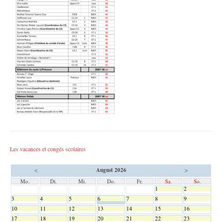
Les vacances et congés scolaires
<
>
August 2026
Mo.
Di.
Mi.
Do.
Fr.
Sa.
So.
1
2
3
4
5
6
7
8
9
10
11
12
13
14
15
16
17
18
19
20
21
22
23