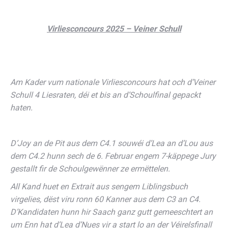
Virliesconcours 2025 – Veiner Schull
Am Kader vum nationale Virliesconcours hat och d’Veiner
Schull 4 Liesraten, déi et bis an d’Schoulfinal gepackt
haten.
D’Joy an de Pit aus dem C4.1 souwéi d’Lea an d’Lou aus
dem C4.2 hunn sech de 6. Februar engem 7-käppege Jury
gestallt fir de Schoulgewënner ze ermëttelen.
All Kand huet en Extrait aus sengem Liblingsbuch
virgelies, dëst viru ronn 60 Kanner aus dem C3 an C4.
D’Kandidaten hunn hir Saach ganz gutt gemeeschtert an
um Enn hat d’Lea d’Nues vir a start lo an der Véirelsfinall