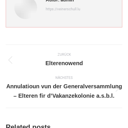
https://veinerschull.lu
Kommentarnavigation
ZURÜCK
Elterenowend
Vorheriger
Beitrag:
NÄCHSTES
Annulatioun vun der Generalversammlung
Nächster
– Elteren fir d’Vakanzekolonie a.s.b.l.
Beitrag:
Related posts