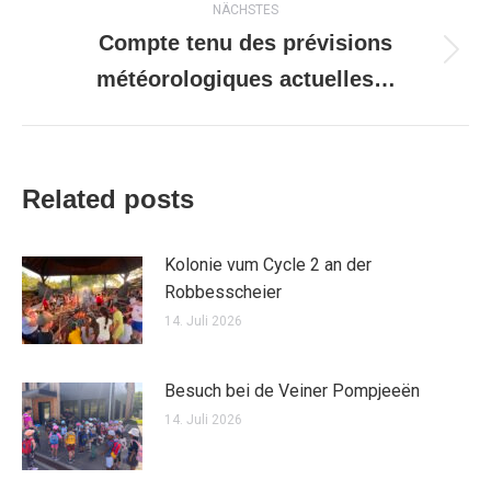
NÄCHSTES
Compte tenu des prévisions
Nächster
météorologiques actuelles…
Beitrag:
Related posts
Kolonie vum Cycle 2 an der
Robbesscheier
14. Juli 2026
Besuch bei de Veiner Pompjeeën
14. Juli 2026