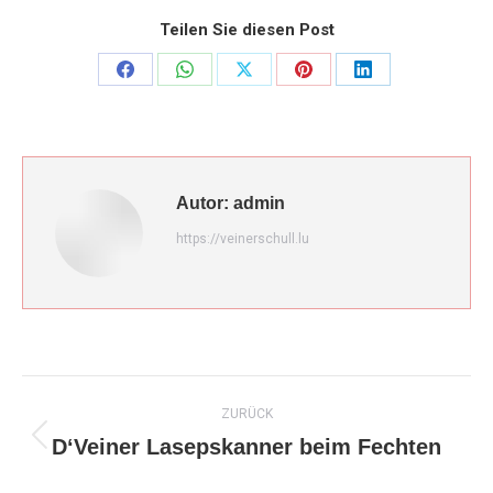
Teilen Sie diesen Post
Share
Share
Share
Share
Share
on
on
on
on
on
Facebook
WhatsApp
X
Pinterest
LinkedIn
Autor:
admin
https://veinerschull.lu
Kommentarnavigation
ZURÜCK
D‘Veiner Lasepskanner beim Fechten
Vorheriger
Beitrag: