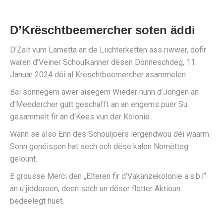
D’Krëschtbeemercher soten äddi
D’Zäit vum Lametta an de Liichterketten ass riwwer, dofir
waren d’Veiner Schoulkanner dësen Donneschdeg, 11.
Januar 2024 déi al Krëschtbeemercher asammelen.
Bäi sonnegem awer äisegem Wieder hunn d’Jongen an
d’Meedercher gutt geschafft an an engems puer Su
gesammelt fir an d’Kees vun der Kolonie.
Wann se also Enn des Schouljoers iergendwou déi waarm
Sonn genéissen hat sech och dëse kalen Nomëtteg
gelount.
E grousse Merci den „Elteren fir d’Vakanzekolonie a.s.b.l“
an u jiddereen, deen sech un dëser flotter Aktioun
bedeelegt huet.