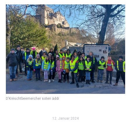
D’Krëschtbeemercher soten äddi
12. Januar 2024