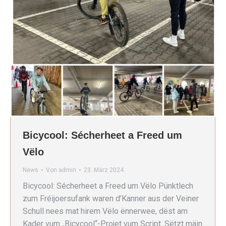
Bicycool: Sécherheet a Freed um
Vëlo
News
Von
admin
23. März 2024
Bicycool: Sécherheet a Freed um Vëlo Pünktlech
zum Fréijoersufank waren d’Kanner aus der Veiner
Schull nees mat hirem Vëlo ënnerwee, dëst am
Kader vum „Bicycool“-Projet vum Script. Sëtzt mäin