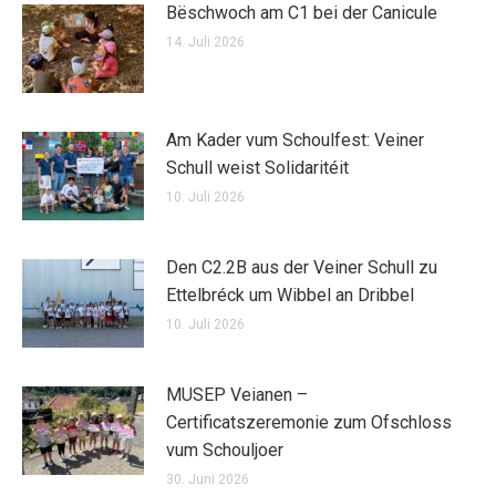
Bëschwoch am C1 bei der Canicule
14. Juli 2026
Am Kader vum Schoulfest: Veiner
Schull weist Solidaritéit
10. Juli 2026
Den C2.2B aus der Veiner Schull zu
Ettelbréck um Wibbel an Dribbel
10. Juli 2026
MUSEP Veianen –
Certificatszeremonie zum Ofschloss
vum Schouljoer
30. Juni 2026