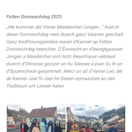
Fetten Donneschdeg 2025
„Hei kommen déi Veiner Meedercher/Jungen…“ huet et
dësen Donneschdeg nees duerch ganz Veianen geschalt.
Ganz traditiounsgeméiss waren d’Kanner op Fetten
Donneschdeg heeschen. D’Ënnescht-an d’Iewegtgaasser
Jongen a Meedercher sinn trotz Reeschauer verkleed
duerch d’Stroosse gezunn an hu Séisses a puer Su fir an
d’Spuerschwäi gesammelt. Merci un all d’Veiner Leit, déi
de Kanner Joer fir Joer hir Dieren opmaachen an des
Traditioun um Liewen halen.