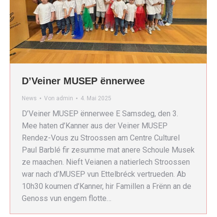
D’Veiner MUSEP ënnerwee
News
Von
admin
4. Mai 2025
D’Veiner MUSEP ënnerwee E Samsdeg, den 3.
Mee haten d’Kanner aus der Veiner MUSEP
Rendez-Vous zu Stroossen am Centre Culturel
Paul Barblé fir zesumme mat anere Schoule Musek
ze maachen. Nieft Veianen a natierlech Stroossen
war nach d’MUSEP vun Ettelbréck vertrueden. Ab
10h30 koumen d’Kanner, hir Famillen a Frënn an de
Genoss vun engem flotte…