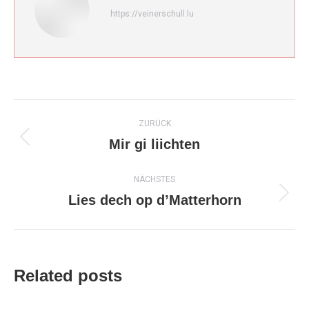
https://veinerschull.lu
Kommentarnavigation
ZURÜCK
Mir gi liichten
Vorheriger
Beitrag:
NÄCHSTES
Lies dech op d’Matterhorn
Nächster
Beitrag:
Related posts