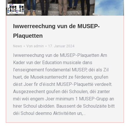
Iwwerreechung vun de MUSEP-
Plaquetten
News
Von
admin
17. Januar 2024
Iwwerreechung vun de MUSEP-Plaquetten Am
Kader vun der Education musicale dans
l’enseignement fondamental MUSEP, déi als Zil
huet, de Museksunterrecht ze fërderen, goufen
dëst Joer fir d’éischt MUSEP-Plaquettë verdeelt.
Ausgezeechent goufen déi Schoulen, déi zanter
méi wéi engem Joer minimum 1 MUSEP-Grupp an
hirer Schoul ubidden. Baussent de Schoulzäite bitt
déi Schoul deemno Aktivitéiten un,…