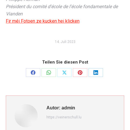
Président du comité d’école de l’école fondamentale de
Vianden
Fir méi Fotoen ze kucken hei klicken
14. Juli 2023
Teilen Sie diesen Post
Share
Share
Share
Share
Share
on
on
on
on
on
Facebook
WhatsApp
X
Pinterest
LinkedIn
Autor:
admin
https://veinerschull.lu