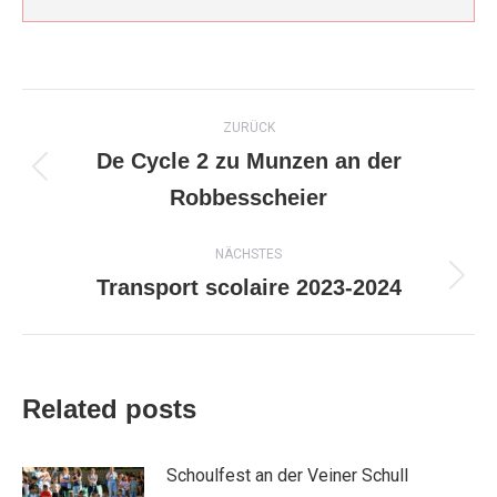
Kommentarnavigation
ZURÜCK
De Cycle 2 zu Munzen an der
Vorheriger
Robbesscheier
Beitrag:
NÄCHSTES
Transport scolaire 2023-2024
Nächster
Beitrag:
Related posts
Schoulfest an der Veiner Schull