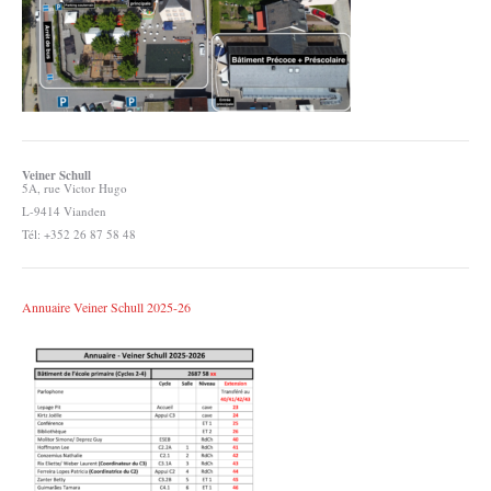
Veiner Schull
5A, rue Victor Hugo
L-9414 Vianden
Tél: +352 26 87 58 48
Annuaire Veiner Schull 2025-26