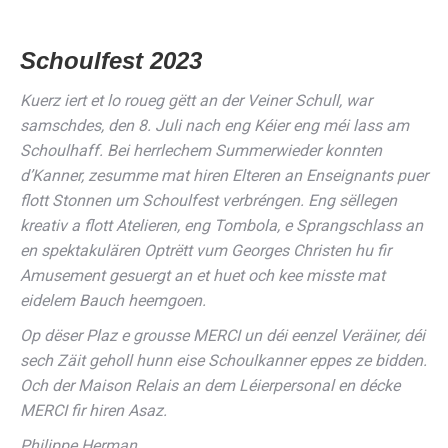
Schoulfest 2023
Kuerz iert et lo roueg gëtt an der Veiner Schull, war
samschdes, den 8. Juli nach eng Kéier eng méi lass am
Schoulhaff. Bei herrlechem Summerwieder konnten
d’Kanner, zesumme mat hiren Elteren an Enseignants puer
flott Stonnen um Schoulfest verbréngen. Eng sëllegen
kreativ a flott Atelieren, eng Tombola, e Sprangschlass an
en spektakulären Optrëtt vum Georges Christen hu fir
Amusement gesuergt an et huet och kee misste mat
eidelem Bauch heemgoen.
Op dëser Plaz e grousse MERCI un déi eenzel Veräiner, déi
sech Zäit geholl hunn eise Schoulkanner eppes ze bidden.
Och der Maison Relais an dem Léierpersonal en décke
MERCI fir hiren Asaz.
Philippe Herman