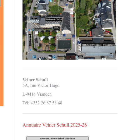
Veiner Schull
5A, rue Victor Hugo
L-9414 Vianden
Tél: +352 26 87 58 48
Annuaire Veiner Schull 2025-26