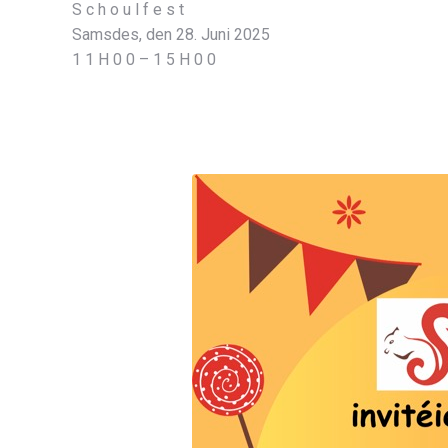
S c h o u l f e s t
Samsdes, den 28. Juni 2025
1 1 H 0 0 – 1 5 H 0 0