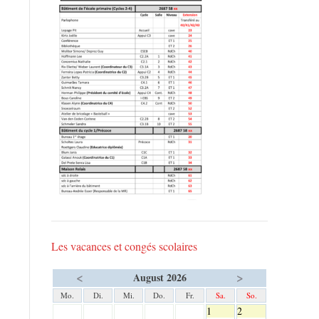
Les vacances et congés scolaires
<
>
August 2026
Mo.
Di.
Mi.
Do.
Fr.
Sa.
So.
1
2