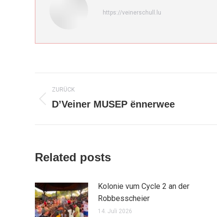
https://veinerschull.lu
Kommentarnavigation
ZURÜCK
D’Veiner MUSEP ënnerwee
Vorheriger
Beitrag:
Related posts
Kolonie vum Cycle 2 an der
Robbesscheier
14. Juli 2026