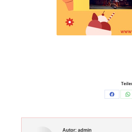
Teile
Share
Sh
on
o
Facebook
W
Autor:
admin