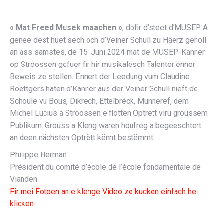
« Mat Freed Musek maachen »
, dofir d’steet d’MUSEP.
A
genee dëst huet sech och d’Veiner Schull zu Häerz geholl
an ass samstes, de 15. Juni 2024 mat de MUSEP-Kanner
op Stroossen gefuer fir hir musikalesch Talenter ënner
Beweis ze stellen. Ënnert der Leedung vum Claudine
Roettgers haten d’Kanner aus der Veiner Schull nieft de
Schoule vu Bous, Dikrech, Ettelbréck, Munneref, dem
Michel Lucius a Stroossen e flotten Optrëtt viru groussem
Publikum. Grouss a Kleng waren houfreg a begeeschtert
an deen nächsten Optrëtt kënnt bestëmmt.
Philippe Herman
Président du comité d’école de l’école fondamentale de
Vianden
Fir mei Fotoen an e klenge Video ze kucken einfach hei
klicken