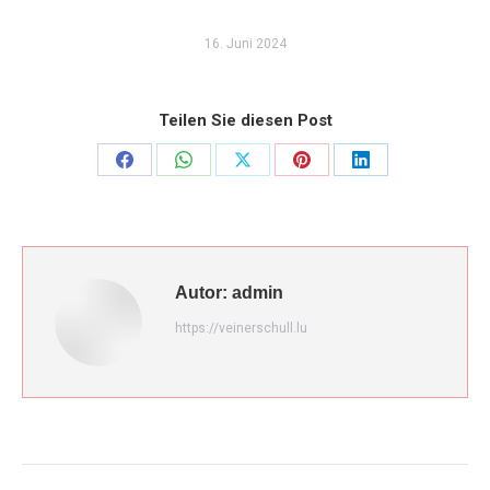
16. Juni 2024
Teilen Sie diesen Post
Share
Share
Share
Share
Share
on
on
on
on
on
Facebook
WhatsApp
X
Pinterest
LinkedIn
Autor:
admin
https://veinerschull.lu
Kommentarnavigation