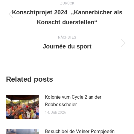
ZURÜCK
Konschtprojet 2024 „Kannerbicher als
Vorheriger
Konscht duerstellen“
Beitrag:
NÄCHSTES
Journée du sport
Nächster
Beitrag:
Related posts
Kolonie vum Cycle 2 an der
Robbesscheier
14. Juli 2026
Besuch bei de Veiner Pompjeeën