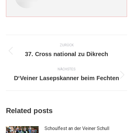
Kommentarnavigation
ZURÜCK
37. Cross national zu Dikrech
Vorheriger
Beitrag:
NÄCHSTES
D‘Veiner Lasepskanner beim Fechten
Nächster
Beitrag:
Related posts
Schoulfest an der Veiner Schull