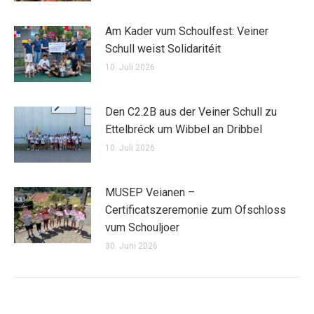
Am Kader vum Schoulfest: Veiner
Schull weist Solidaritéit
10. Juli 2026
Den C2.2B aus der Veiner Schull zu
Ettelbréck um Wibbel an Dribbel
10. Juli 2026
MUSEP Veianen –
Certificatszeremonie zum Ofschloss
vum Schouljoer
30. Juni 2026