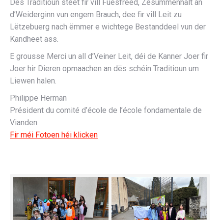
Dës Traditioun steet fir vill Fuesfreed, Zesummenhalt an
d’Weiderginn vun engem Brauch, dee fir vill Leit zu
Lëtzebuerg nach ëmmer e wichtege Bestanddeel vun der
Kandheet ass.
E grousse Merci un all d’Veiner Leit, déi de Kanner Joer fir
Joer hir Dieren opmaachen an dës schéin Traditioun um
Liewen halen.
Philippe Herman
Président du comité d’école de l’école fondamentale de
Vianden
Fir méi Fotoen héi klicken