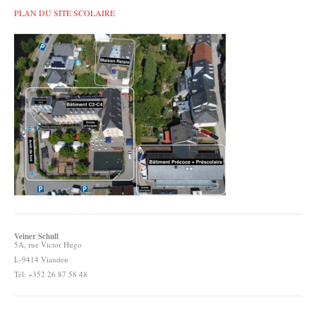
PLAN DU SITE SCOLAIRE
Veiner Schull
5A, rue Victor Hugo
L-9414 Vianden
Tél: +352 26 87 58 48