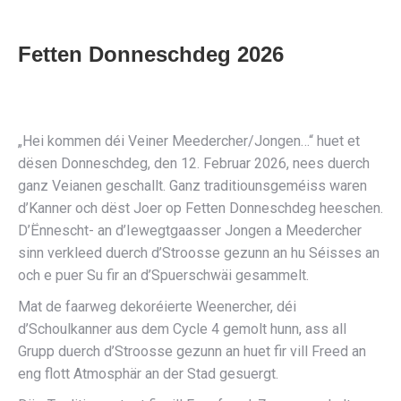
Fetten Donneschdeg 2026
„Hei kommen déi Veiner Meedercher/Jongen…“ huet et
dësen Donneschdeg, den 12. Februar 2026, nees duerch
ganz Veianen geschallt. Ganz traditiounsgeméiss waren
d’Kanner och dëst Joer op Fetten Donneschdeg heeschen.
D’Ënnescht- an d’Iewegtgaasser Jongen a Meedercher
sinn verkleed duerch d’Stroosse gezunn an hu Séisses an
och e puer Su fir an d’Spuerschwäi gesammelt.
Mat de faarweg dekoréierte Weenercher, déi
d’Schoulkanner aus dem Cycle 4 gemolt hunn, ass all
Grupp duerch d’Stroosse gezunn an huet fir vill Freed an
eng flott Atmosphär an der Stad gesuergt.