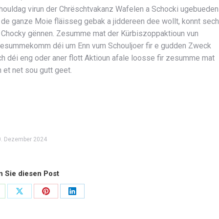
houldag virun der Chrëschtvakanz Wafelen a Schocki ugebueden
de ganze Moie fläisseg gebak a jiddereen dee wollt, konnt sech
e Chocky gënnen. Zesumme mat der Kürbiszoppaktioun vun
 zesummekomm déi um Enn vum Schouljoer fir e gudden Zweck
h déi eng oder aner flott Aktioun afale loosse fir zesumme mat
 et net sou gutt geet.
0. Dezember 2024
n Sie diesen Post
are
Share
Share
Share
n
on
on
on