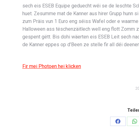
sech eis ESEB Equipe geduecht wéi se de leschte Sc
huet. Zesumme mat de Kanner aus hirer Grupp hunn si 
zum Präis vun 1 Euro eng séiss Wafel oder e waarm
Halloween ass tëschenzäitlech well eng flott Zomm
gespent gëtt. Bis dohi wäerten eis ESEB Leit sech nac
de Kanner eppes op d’Been ze stelle fir all déi deenen
Fir mei Photoen hei klicken
2
Teile
Share
Sh
on
o