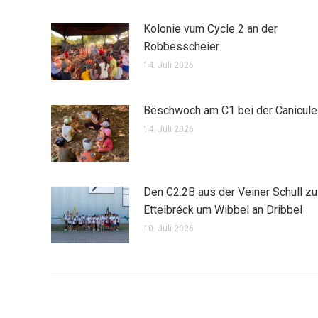
Kolonie vum Cycle 2 an der
Robbesscheier
14. Juli 2026
Bëschwoch am C1 bei der Canicule
14. Juli 2026
Den C2.2B aus der Veiner Schull zu
Ettelbréck um Wibbel an Dribbel
10. Juli 2026