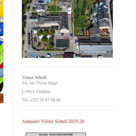
Veiner Schull
5A, rue Victor Hugo
L-9414 Vianden
Tél: +352 26 87 58 48
Annuaire Veiner Schull 2025-26