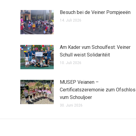
Besuch bei de Veiner Pompjeeën
14. Juli 2026
Am Kader vum Schoulfest: Veiner
Schull weist Solidaritéit
10. Juli 2026
MUSEP Veianen –
Certificatszeremonie zum Ofschlos
vum Schouljoer
30. Juni 2026