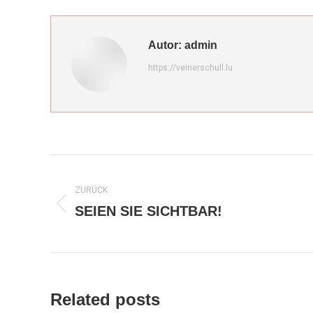
Facebook
W
Autor:
admin
https://veinerschull.lu
Kommentarnavigation
ZURÜCK
SEIEN SIE SICHTBAR!
Vorheriger
Beitrag:
Related posts