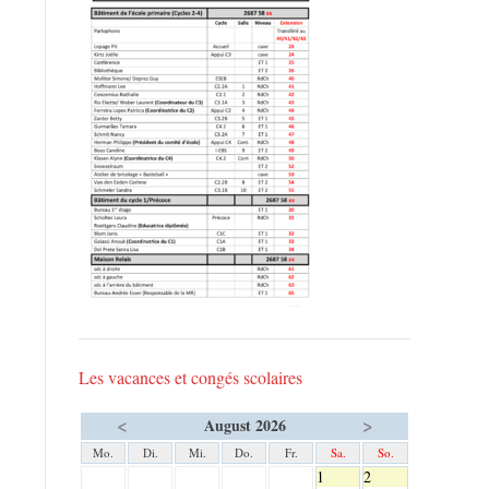
Les vacances et congés scolaires
<
>
August 2026
Mo.
Di.
Mi.
Do.
Fr.
Sa.
So.
1
2