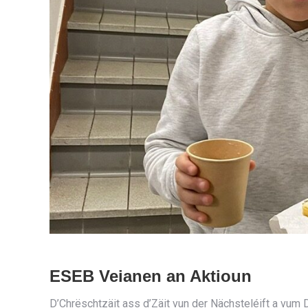
ESEB Veianen an Aktioun
D’Chrëschtzäit ass d’Zäit vun der Nächsteléift a v