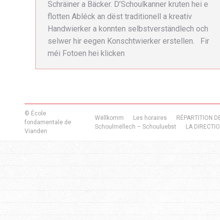
Schräiner a Bäcker. D’Schoulkanner kruten hei e
flotten Abléck an dëst traditionell a kreativ
Handwierker a konnten selbstverständlech och
selwer hir eegen Konschtwierker erstellen. Fir
méi Fotoen hei klicken
© École
Wëllkomm
Les horaires
RÉPARTITION D
fondamentale de
Schoulmëllech – Schouluebst
LA DIRECTI
Vianden