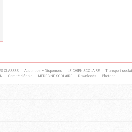
ES CLASSES
Absences – Dispenses
LE CHIEN SCOLAIRE
Transport scolai
ON
Comité d’école
MÉDECINE SCOLAIRE
Downloads
Photoen