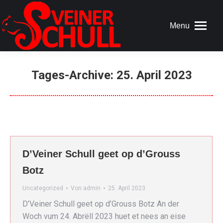
Menu
Tages-Archive:
25. April 2023
D’Veiner Schull geet op d’Grouss
Botz
Uncategorized
Von
admin
25. April 2023
D’Veiner Schull geet op d’Grouss Botz An der
Woch vum 24. Abrëll 2023 huet et nees an eise